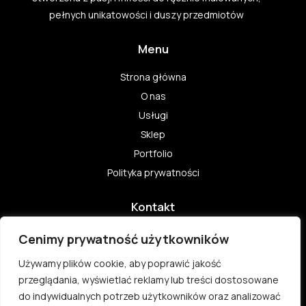
pełnych unikatowości i duszy przedmiotów
Menu
Strona główna
O nas
Usługi
Sklep
Portfolio
Polityka prywatności
Kontakt
Ul. Zbyłowita 46 61-062 Poznań
Cenimy prywatność użytkowników
billy13@o2.pl
Używamy plików cookie, aby poprawić jakość
605970255
przeglądania, wyświetlać reklamy lub treści dostosowane
do indywidualnych potrzeb użytkowników oraz analizować
NIP 972-101-31-38